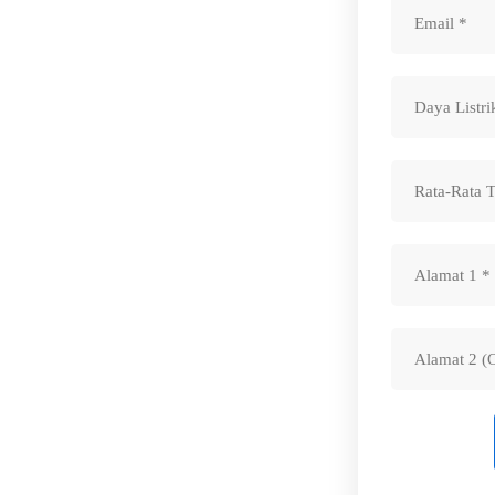
O
15%
OPERASI) | FREE KONSULTASI
GA 24